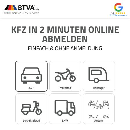
4,8
2.177
KFZ IN 2 MINUTEN ONLINE
ABMELDEN
EINFACH & OHNE ANMELDUNG
Motorrad
Anhänger
Auto
Leichtkraftrad
LKW
Andere