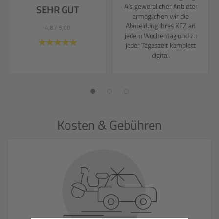
Als gewerblicher Anbieter
SEHR GUT
ermöglichen wir die
Abmeldung Ihres KFZ an
4,8
/ 5,00
jedem Wochentag und zu
jeder Tageszeit komplett
digital.
Kosten & Gebühren