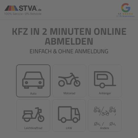
4,8
2.175
KFZ IN 2 MINUTEN ONLINE
ABMELDEN
EINFACH & OHNE ANMELDUNG
Motorrad
Anhänger
Auto
Leichtkraftrad
LKW
Andere