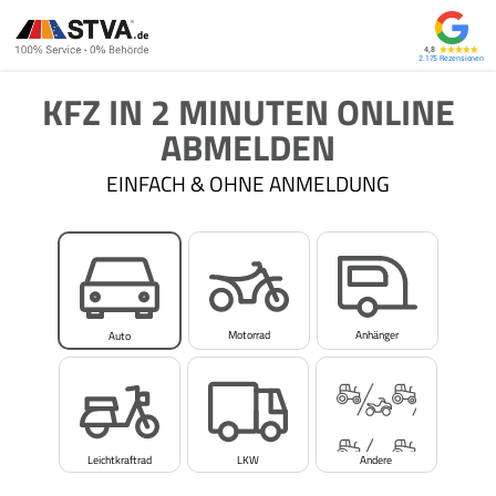
4,8
2.175
KFZ IN 2 MINUTEN ONLINE
ABMELDEN
EINFACH & OHNE ANMELDUNG
Motorrad
Anhänger
Auto
Leichtkraftrad
LKW
Andere