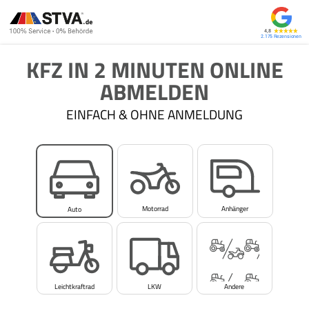
4,8
2.175
KFZ IN 2 MINUTEN ONLINE
ABMELDEN
EINFACH & OHNE ANMELDUNG
Motorrad
Anhänger
Auto
Leichtkraftrad
LKW
Andere