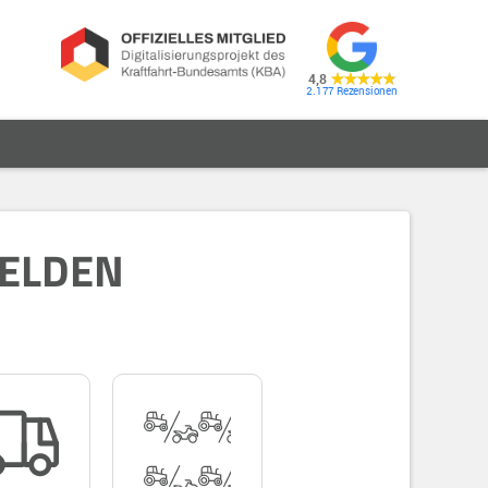
4,8
2.177
MELDEN