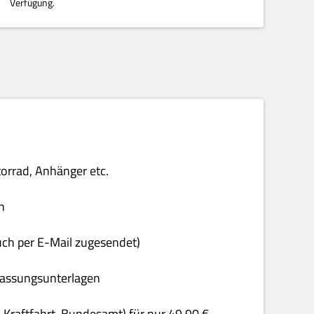
Verfügung.
torrad, Anhänger etc.
n
uch per E-Mail zugesendet)
rfassungsunterlagen
& Kraftfahrt-Bundesamt) für nur 49,90 €