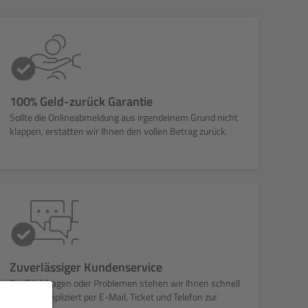
100% Geld-zurück Garantie
Sollte die Onlineabmeldung aus irgendeinem Grund nicht
klappen, erstatten wir Ihnen den vollen Betrag zurück.
Zuverlässiger Kundenservice
Bei Rückfragen oder Problemen stehen wir Ihnen schnell
und unkompliziert per E-Mail, Ticket und Telefon zur