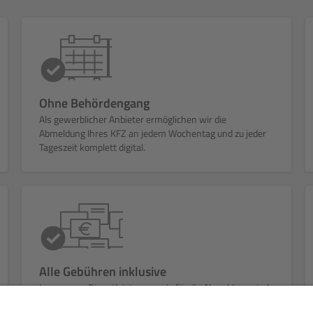
Ohne Behördengang
Als gewerblicher Anbieter ermöglichen wir die
Abmeldung Ihres KFZ an jedem Wochentag und zu jeder
Tageszeit komplett digital.
Alle Gebühren inklusive
In unserem Dienstleistungspreis für die Abmeldung sind
alle Verwaltungsgebühren (u.a. Zulassungsstelle, KBA)