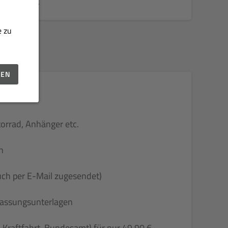
Verfügung.
e zu
GEN
torrad, Anhänger etc.
n
uch per E-Mail zugesendet)
rfassungsunterlagen
& Kraftfahrt-Bundesamt) für nur 49,90 €