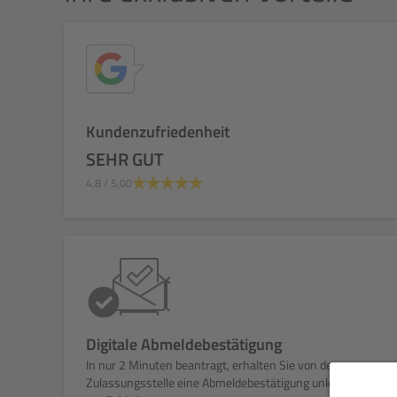
Kundenzufriedenheit
SEHR GUT
4,8
/ 5,00
Digitale Abmeldebestätigung
In nur 2 Minuten beantragt, erhalten Sie von der
Zulassungsstelle eine Abmeldebestätigung unkompliziert