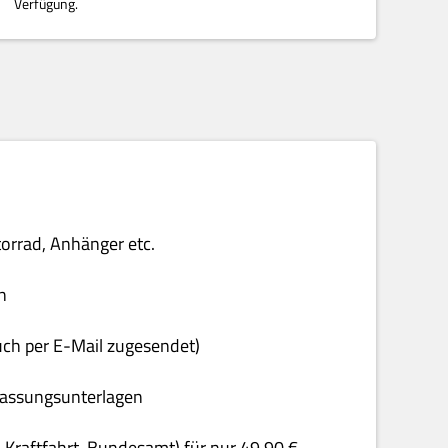
Verfügung.
torrad, Anhänger etc.
n
uch per E-Mail zugesendet)
rfassungsunterlagen
& Kraftfahrt-Bundesamt) für nur 49,90 €