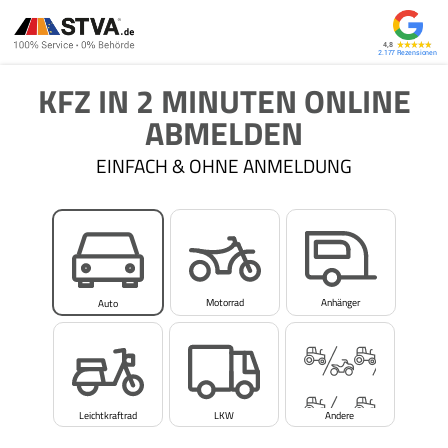
4,8
2.177
KFZ IN 2 MINUTEN ONLINE
ABMELDEN
EINFACH & OHNE ANMELDUNG
Motorrad
Anhänger
Auto
Leichtkraftrad
LKW
Andere