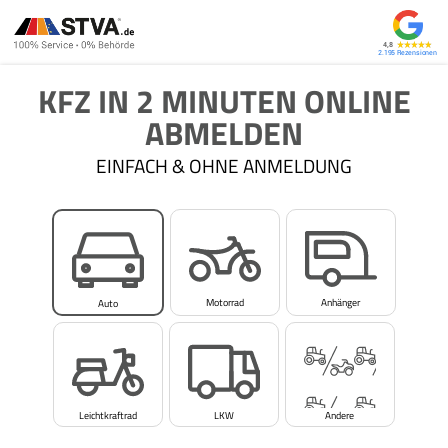
4,8
2.195
KFZ IN 2 MINUTEN ONLINE
ABMELDEN
EINFACH & OHNE ANMELDUNG
Motorrad
Anhänger
Auto
Leichtkraftrad
LKW
Andere