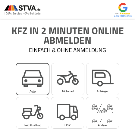
4,8
2.175
KFZ IN 2 MINUTEN ONLINE
ABMELDEN
EINFACH & OHNE ANMELDUNG
Motorrad
Anhänger
Auto
Leichtkraftrad
LKW
Andere