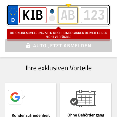
Kennzeichen bitte ohne Elektro, Saison oder Oldtimer eingeben
i
DIE ONLINEABMELDUNG IST IN KIRCHHEIMBOLANDEN DERZEIT LEIDER
NICHT VERFÜGBAR
AUTO
JETZT ABMELDEN
Ihre exklusiven Vorteile
Ohne Behördengang
Kundenzufriedenheit