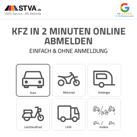
4,8
2.175
KFZ IN 2 MINUTEN ONLINE
ABMELDEN
EINFACH & OHNE ANMELDUNG
Motorrad
Anhänger
Auto
Leichtkraftrad
LKW
Andere