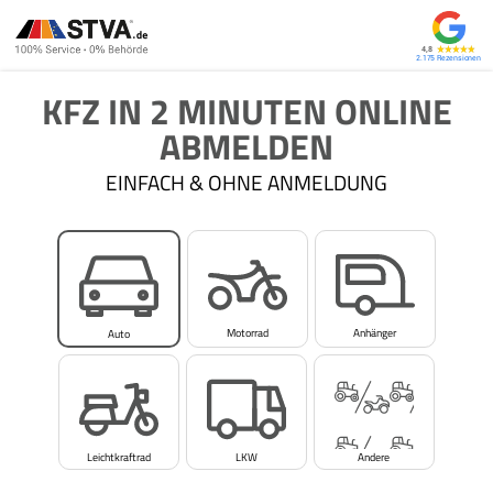
4,8
2.175
KFZ IN 2 MINUTEN ONLINE
ABMELDEN
EINFACH & OHNE ANMELDUNG
Motorrad
Anhänger
Auto
Leichtkraftrad
LKW
Andere