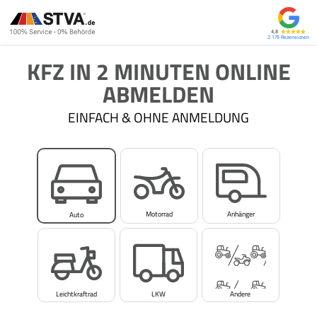
4,8
2.175
KFZ IN 2 MINUTEN ONLINE
ABMELDEN
EINFACH & OHNE ANMELDUNG
Motorrad
Anhänger
Auto
Leichtkraftrad
LKW
Andere