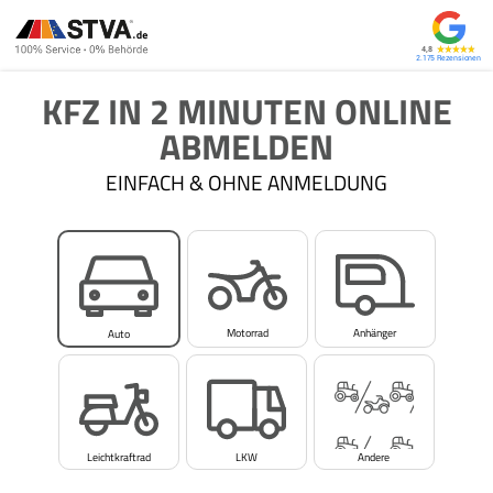
4,8
2.175
KFZ IN 2 MINUTEN ONLINE
ABMELDEN
EINFACH & OHNE ANMELDUNG
Motorrad
Anhänger
Auto
Leichtkraftrad
LKW
Andere