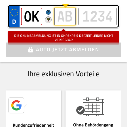
Kennzeichen bitte ohne Elektro, Saison oder Oldtimer eingeben
i
DIE ONLINEABMELDUNG IST IN OHREKREIS DERZEIT LEIDER NICHT
VERFÜGBAR
AUTO
JETZT ABMELDEN
Ihre exklusiven Vorteile
Ohne Behördengang
Kundenzufriedenheit