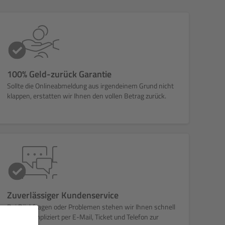
100% Geld-zurück Garantie
Sollte die Onlineabmeldung aus irgendeinem Grund nicht
klappen, erstatten wir Ihnen den vollen Betrag zurück.
Zuverlässiger Kundenservice
Bei Rückfragen oder Problemen stehen wir Ihnen schnell
und unkompliziert per E-Mail, Ticket und Telefon zur