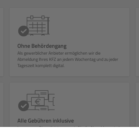
Ohne Behördengang
Als gewerblicher Anbieter ermöglichen wir die
Abmeldung Ihres KFZ an jedem Wochentag und zu jeder
Tageszeit komplett digital.
Alle Gebühren inklusive
In unserem Dienstleistungspreis für die Abmeldung sind
alle Verwaltungsgebühren (u.a. Zulassungsstelle, KBA)