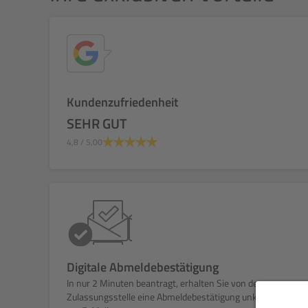
Kundenzufriedenheit
SEHR GUT
4,8
/ 5,00
Digitale Abmeldebestätigung
In nur 2 Minuten beantragt, erhalten Sie von der
Zulassungsstelle eine Abmeldebestätigung unkompliziert