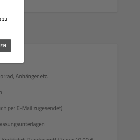
Verfügung.
e zu
GEN
torrad, Anhänger etc.
n
uch per E-Mail zugesendet)
rfassungsunterlagen
& Kraftfahrt-Bundesamt) für nur 49,90 €