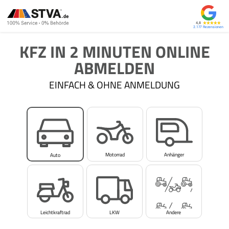
4,8
2.177
KFZ IN 2 MINUTEN ONLINE
ABMELDEN
EINFACH & OHNE ANMELDUNG
Motorrad
Anhänger
Auto
Leichtkraftrad
LKW
Andere