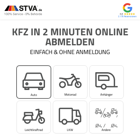
4,8
2.175
KFZ IN 2 MINUTEN ONLINE
ABMELDEN
EINFACH & OHNE ANMELDUNG
Motorrad
Anhänger
Auto
Leichtkraftrad
LKW
Andere