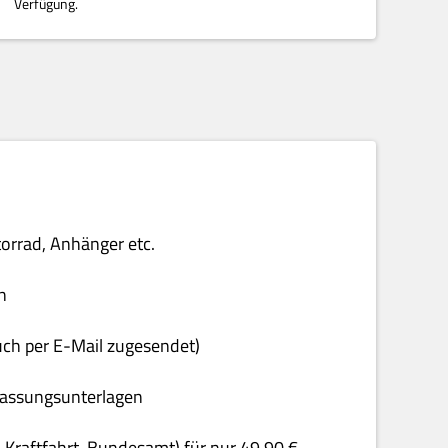
Verfügung.
torrad, Anhänger etc.
n
uch per E-Mail zugesendet)
rfassungsunterlagen
& Kraftfahrt-Bundesamt) für nur 49,90 €