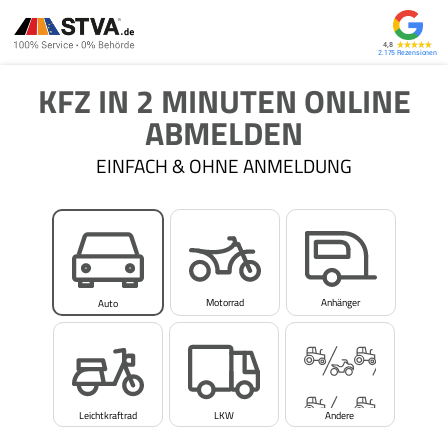
4,8
2.175
KFZ IN 2 MINUTEN ONLINE
ABMELDEN
EINFACH & OHNE ANMELDUNG
Motorrad
Anhänger
Auto
Leichtkraftrad
LKW
Andere