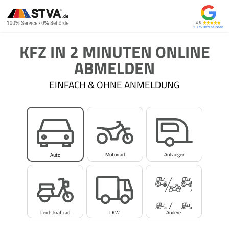
4,8
2.175
KFZ IN 2 MINUTEN ONLINE
ABMELDEN
EINFACH & OHNE ANMELDUNG
Motorrad
Anhänger
Auto
Leichtkraftrad
LKW
Andere